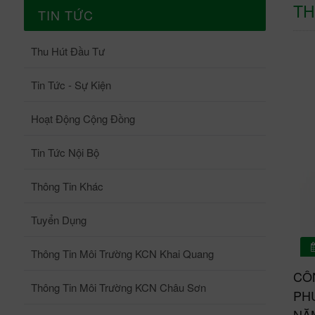
TH
TIN TỨC
Thu Hút Đầu Tư
Tin Tức - Sự Kiện
Hoạt Động Cộng Đồng
Tin Tức Nội Bộ
Thông Tin Khác
Tuyển Dụng
Thông Tin Môi Trường KCN Khai Quang
CÔ
Thông Tin Môi Trường KCN Châu Sơn
PH
NĂ