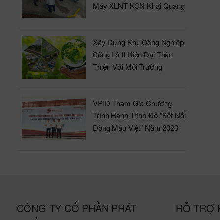
tăng
Máy XLNT KCN Khai Quang
như:
1,07
phía
Xây Dựng Khu Công Nghiệp
hội 
Sông Lô II Hiện Đại Thân
Thiện Với Môi Trường
Toyo
năm,
máy 
VPID Tham Gia Chương
yếu 
Trình Hành Trình Đỏ "Kết Nối
tron
Dòng Máu Việt" Năm 2023
linh
ăn g
kỳ. Sản xuất nông lâm nghiệp, thủy sản: Diện tích gieo trồng cây
hằng
1,02
23.8
CÔNG TY CỔ PHẦN PHÁT
HỖ TRỢ 
3,1%