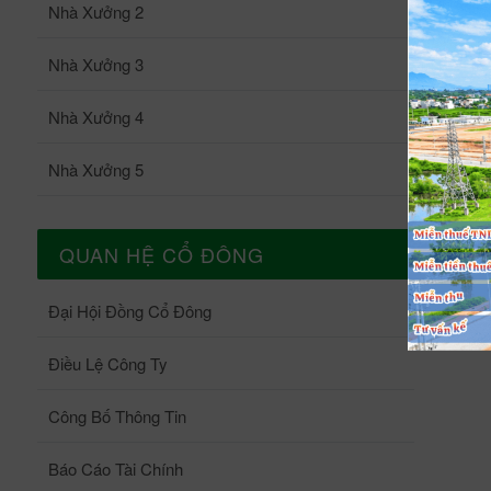
Nhà Xưởng 2
TÌN
Báo cá
THÁ
Nhà Xưởng 3
sau t
Thán
thu từ 
Nhà Xưởng 4
thàn
chín
Nội;
Ngu
Nhà Xưởng 5
HĐND
song
công
đoạn
động
QUAN HỆ CỔ ĐÔNG
tư m
chặt
KCN 
các 
Đại Hội Đồng Cổ Đông
cho 
dịch
hỗ t
đưa 
Điều Lệ Công Ty
sản 
triể
và lĩnh vực k
Công Bố Thông Tin
trên 
đa c
- xã 
hội 
Báo Cáo Tài Chính
ninh được 
Bên 