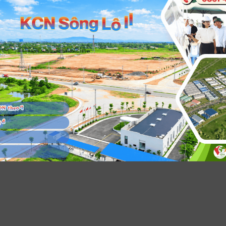
Nguồn:
IV/
H HÌNH KINH TẾ - XÃ HỘI TỈNH VĨNH PHÚC
TÌ
o tài chính (BCTC) đã kiểm toán hợp nhất Nguồn lợi nhuận
nhu
NG 8 VÀ 8 THÁNG ĐẦU NĂM 2021
TH
huế riêng lẻ của công ty đạt 143,76 tỷ đồng. Cụ thể: Doanh
với cùng 
g Tám, dịch Covid-19 tiếp tục diễn biến phức tạp tại các tỉnh,
Cụ 
vận hành KCN đạt 59,08 tỷ đồng. Doanh thu hoạt động tài
ngà
h trên cả nước, đặc biệt các tỉnh phía Nam và thành phố Hà
tổn
h 127,16 tỷ đồng.
đồn
 để đảm bảo an toàn cho nhân dân trên địa bàn tỉnh, Tỉnh ủy,
kỳ)
ồn: BCTC đã kiểm toán riêng lẻ Song
, UBND tỉnh, các cấp, các ngành tiếp tục chỉ đạo quyết liệt
tổn
 với việc điều hành hoạt động kinh doanh hiệu quả trong giai
Ngu
 tác phòng chống dịch COVID-19 trên địa bàn tỉnh; Với sự chủ
cùn
 nhiều thách thức, VPID cũng chú trọng vào những dự án đầu
 ngăn chặn nguy cơ dịch xâm nhập từ bên ngoài, kiểm soát
giá
ới như Dự án KCN Sông Lô II; Dự án CCN Hồng Đức; Dự án
 chẽ nguy cơ dịch bùng phát ở bên trong; tỉnh luôn duy trì, tăng
Các
Châu Sơn tại Hà Nam…..Với phương châm xây dựng đơn vị
giải pháp mạnh mẽ, quyết liệt, hiệu quả để vừa kiểm soát tốt
kin
thuê hạ tầng tốt nhất khu vực miền Bắc, VPID luôn nỗ lực để
 COVID-19 vừa thúc đẩy phát triển kinh tế - xã hội, phấn đấu
với
rợ, tạo điều kiện tối đa cho khách hàng, doanh nghiệp thuê đất
Vĩnh Phúc là “Vùng Xanh” trong phòng chống dịch và phát
đầu
xuất, nắm bắt cơ hội không ngừng mở rộng quy mô, địa bàn
n kinh tế - xã hội của cả nước”,… Tình hình dịch bệnh Covid-19
đượ
inh doanh. VPID luôn nỗ lực để hỗ trợ, tạo điều kiện tối
địa bàn tỉnh tiếp tục được kiểm soát chặt chẽ; tình hình kinh tế
nhi
ho khách hàng, doanh nghiệp thuê đất sản xuất, nắm bắt cơ
hội, trên địa bàn tiếp tục ôn định và phát triển, quốc phòng, an
đầu
không ngừng mở rộng quy mô, địa bàn và lĩnh vực kinh doanh.
giữ vững. Cụ thể: Về sản xuất công nghiệp: Chỉ số sản
Tiế
cạnh việc duy trì ổn định sản xuất kinh doanh trong bối cảnh