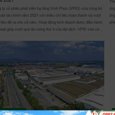
The
 ty cổ phần phát triển hạ tầng Vĩnh Phúc (VPID) vừa công bố
ứng
cáo tài chính năm 2021 với nhiều chỉ tiêu hoàn thành và vượt
ứng
tiêu đề ra cho cả năm. Hoạt động kinh doanh được điều hành
phi
oạt giúp vượt qua làn sóng thứ 4 của đại dịch. VPID vừa công
cùng t
áo cáo tài chính năm 2021 với nhiều chỉ tiêu hoàn thành và
cũn
 đề ra Năm 2021 vừa qua cũng là năm đánh dấu
thư
u thách thức đối với công ty trong bối cảnh dịch Covid 19 bùng
Trụ
 trên diện rộng, tác động mạnh mẽ đến đời sống người dân
Quang
 như kìm hãm các hoạt động sản xuất kinh doanh của nhiều
cũn
h nghiệp. Ứng phó với tình hình này, VPID cũng đã có nhiều
15%
 pháp nhằm duy trì hoạt động kinh doanh và khắc phục những
3,0
ủa dịch bệnh. Với kết quả kinh doanh tăng trưởng tốt ở
cổ phiếu mới. N
hết các mảng chính, kết thúc năm tài chính 2021, lợi nhuận
phâ
thuế của công ty cổ phần phát triển hạ tầng Vĩnh Phúc (VPID)
Đượ
tỷ đồng. Cụ thể: Doanh thu từ vận hành KCN đạt 120,92
phâ
26/09/2021
i chính đạt 61,77 tỷ đồng.
32,89 