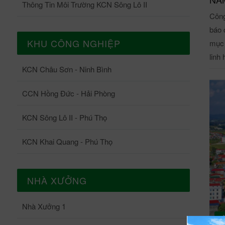
Thông Tin Môi Trường KCN Sông Lô II
Công
báo 
KHU CÔNG NGHIỆP
mục 
linh h
KCN Châu Sơn - Ninh Bình
bố b
vượt mục tiêu
CCN Hồng Đức - Hải Phòng
nhiề
phát
KCN Sông Lô II - Phú Thọ
cũng
doan
KCN Khai Quang - Phú Thọ
biện
ảnh hưởng c
hầu 
NHÀ XƯỞNG
sau 
đạt 156, 5 
Nhà Xưởng 1
tỷ đồng. Doanh thu hoạt động tà