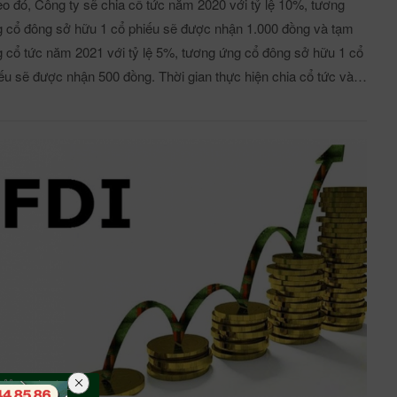
o đó, Công ty sẽ chia cổ tức năm 2020 với tỷ lệ 10%, tương
 cổ đông sở hữu 1 cổ phiếu sẽ được nhận 1.000 đồng và tạm
 cổ tức năm 2021 với tỷ lệ 5%, tương ứng cổ đông sở hữu 1 cổ
ếu sẽ được nhận 500 đồng. Thời gian thực hiện chia cổ tức vào
hời điểm, từ ngày 4/1/2022. Bên cạnh đó, Hạ tầng Vĩnh Phúc
g sử dụng danh sách cổ đông chốt trên để tổ chức ĐHCĐ
ờng niên năm 2022. Thời gian họp dự kiến từ ngày 8/1/2022, tại
 sở Công ty, Khu công nghiệp Khai Quang, phường Khai
, TP Vĩnh Yên, tỉnh Vĩnh Phúc. Trước đó, ngày 1/9, Công ty
g đã chốt danh sách cổ đông trả cổ tức bằng cổ phiếu với tỷ lệ
 và phát hành cổ phiếu thưởng từ nguồn cổ phiếu quỹ với tỷ lệ
16%, tức người sở hữu 100.000 cổ phiếu sẽ được nhận 3.016
guồn vốn thực hiện là từ lợi nhuận sau thuế chưa
n phối trên Báo cáo tài chính hợp nhất tại thời điểm 30/9/2020.
c biết, tại thời điểm cuối tháng 9/2020, lợi nhuận sau thuế chưa
n phối của IDV là 224,25 tỷ đồng, ngoài ra Công ty còn hơn
26/09/2021
tỷ đồng quỹ đầu tư phát triển. Về kết quả kinh doanh, quý