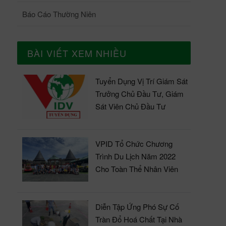
xuất
dịch
Báo Cáo Thường Niên
đà g
cộng
ngàn
hộ q
chun
BÀI VIẾT XEM NHIỀU
cho Q
vẫn 
300.
có t
Tuyển Dụng Vị Trí Giám Sát
nhữn
đóng
Trưởng Chủ Đầu Tư, Giám
VPID
nghi
Sát Viên Chủ Đầu Tư
sản 
tăng
VPID Tổ Chức Chương
có 7
Trình Du Lịch Năm 2022
khác
Cho Toàn Thể Nhân Viên
11,4
sản 
tăng
Diễn Tập Ứng Phó Sự Cố
điện
Tràn Đổ Hoá Chất Tại Nhà