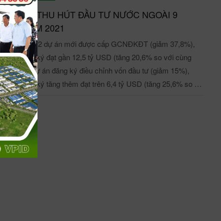
2021 (từ 1/7 – 30/9), IDV ghi nhận doanh thu 51,34 tỷ đồng, lợi
NH HÌNH THU HÚT ĐẦU TƯ NƯỚC NGOÀI 9
ận sau thuế đạt 61,48 tỷ đồng, lần lượt tăng 46,7% và 8,4% so
ÁNG NĂM 2021
kỳ năm ngoái. Trên thị trường, đóng cửa phiên giao dịch
thể, có 1.212 dự án mới được cấp GCNĐKĐT (giảm 37,8%),
y 11/11, cổ phiếu IDV giảm nhẹ 0,6% xuống mức 71.200
g vốn đăng ký đạt gần 12,5 tỷ USD (tăng 20,6% so với cùng
g/CP, khối lượng khớp lệnh đạt 56.200 đơn vị.
; 678 lượt dự án đăng ký điều chỉnh vốn đầu tư (giảm 15%),
g vốn đăng ký tăng thêm đạt trên 6,4 tỷ USD (tăng 25,6% so với
ồn: Đầu tư chứng khoán - tinnhanhchungkhoan.vn
g kỳ); 2.830 lượt GVMCP của nhà ĐTNN (giảm 45,3%), tổng
 trị vốn góp đạt gần 3,2 tỷ USD (giảm 43,8% so với cùng kỳ).
 nhà ĐTNN đã đầu tư vào 18 ngành trong tổng số 21 ngành
h tế quốc dân. Trong đó công nghiệp chế biến, chế tạo dẫn đầu
 tổng vốn đầu tư đạt trên 11,8 tỷ USD, chiếm 53,4% tổng vốn
 tư đăng ký. Ngành sản xuất, phân phối điện mặc dù thu hút
c số lượng dự án mới, điều chỉnh cũng như GVMCP không
ều song với quy mô dự án lớn nên đứng thứ hai với tổng vốn
 tư trên 5,5 tỷ USD, chiếm gần 25% tổng vốn đầu tư đăng ký.
p theo lần lượt là các ngành kinh doanh bất động sản, bán buôn,