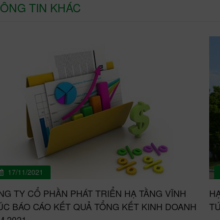
ÔNG TIN KHÁC
17/11/2021
NG TY CỔ PHẦN PHÁT TRIỂN HẠ TẦNG VĨNH
HẠ
ÚC BÁO CÁO KẾT QUẢ TỔNG KẾT KINH DOANH
TỨ
M 2021