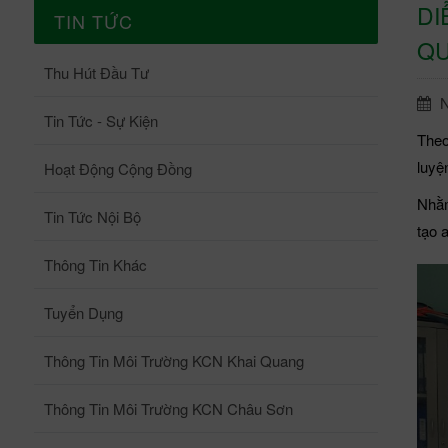
DI
TIN TỨC
Q
Thu Hút Đầu Tư
N
Tin Tức - Sự Kiện
Theo
luyệ
Hoạt Động Cộng Đồng
Nhằm
Tin Tức Nội Bộ
tạo 
Thông Tin Khác
Tuyển Dụng
Thông Tin Môi Trường KCN Khai Quang
Thông Tin Môi Trường KCN Châu Sơn