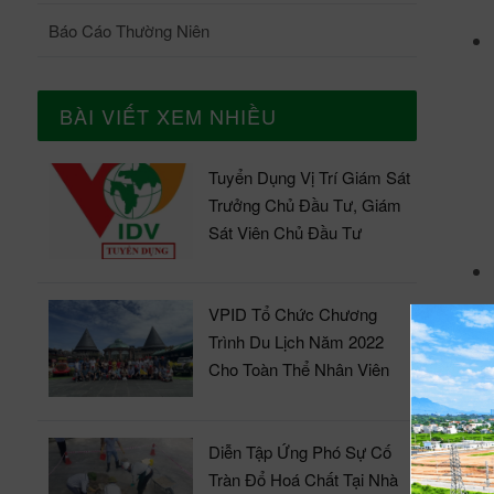
Báo Cáo Thường Niên
BÀI VIẾT XEM NHIỀU
Tuyển Dụng Vị Trí Giám Sát
Trưởng Chủ Đầu Tư, Giám
Sát Viên Chủ Đầu Tư
VPID Tổ Chức Chương
Trình Du Lịch Năm 2022
Cho Toàn Thể Nhân Viên
Diễn Tập Ứng Phó Sự Cố
Tràn Đổ Hoá Chất Tại Nhà