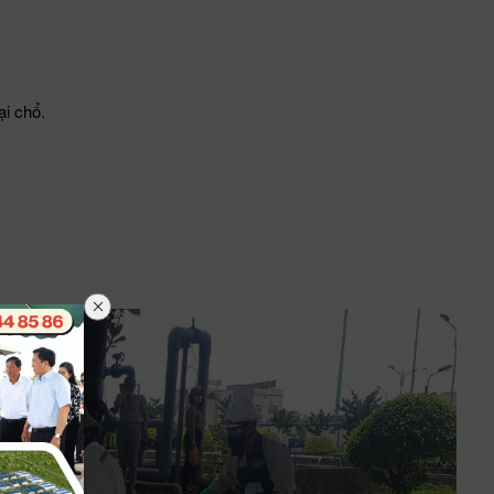
ại chổ.