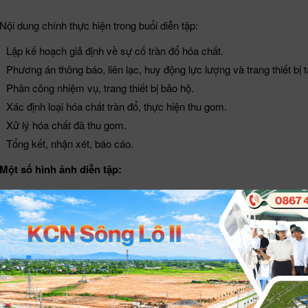
Nội dung chính thực hiện trong buổi diễn tập:
Lập kế hoạch giả định về sự cố tràn đổ hóa chất.
Phương án thông báo, liên lạc, huy động lực lượng và trang thiết bị t
Phân công nhiệm vụ, trang thiết bị bảo hộ.
Xác định loại hóa chất tràn đổ, thực hiện thu gom.
Xử lý hóa chất đã thu gom.
Tổng kết, nhận xét, báo cáo.
Một số hình ảnh diễn tập: