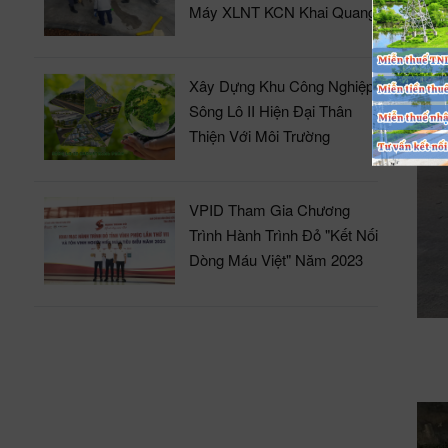
Máy XLNT KCN Khai Quang
Xây Dựng Khu Công Nghiệp
Sông Lô II Hiện Đại Thân
Thiện Với Môi Trường
VPID Tham Gia Chương
Trình Hành Trình Đỏ "Kết Nối
Dòng Máu Việt" Năm 2023