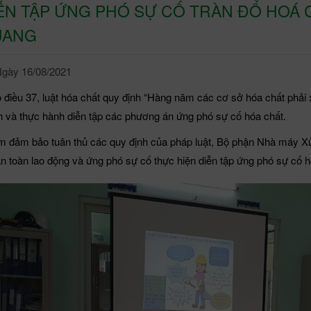
ỄN TẬP ỨNG PHÓ SỰ CỐ TRÀN ĐỔ HOÁ C
UANG
gày 16/08/2021
 điều 37, luật hóa chất quy định “Hàng năm các cơ sở hóa chất phải
n và thực hành diễn tập các phương án ứng phó sự cố hóa chất.
 đảm bảo tuân thủ các quy định của pháp luật, Bộ phận Nhà máy Xử
an toàn lao động và ứng phó sự cố thực hiện diễn tập ứng phó sự cố 