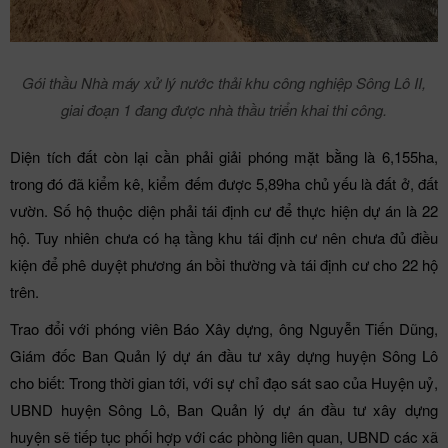
Gói thầu Nhà máy xử lý nước thải khu công nghiệp Sông Lô II,
giai đoạn 1 đang được nhà thầu triển khai thi công.
Diện tích đất còn lại cần phải giải phóng mặt bằng là 6,155ha,
trong đó đã kiểm kê, kiểm đếm được 5,89ha chủ yếu là đất ở, đất
vườn. Số hộ thuộc diện phải tái định cư để thực hiện dự án là 22
hộ. Tuy nhiên chưa có hạ tầng khu tái định cư nên chưa đủ điều
kiện để phê duyệt phương án bồi thường và tái định cư cho 22 hộ
trên.
Trao đổi với phóng viên Báo Xây dựng, ông Nguyễn Tiến Dũng,
Giám đốc Ban Quản lý dự án đầu tư xây dựng huyện Sông Lô
cho biết: Trong thời gian tới, với sự chỉ đạo sát sao của Huyện uỷ,
UBND huyện Sông Lô, Ban Quản lý dự án đầu tư xây dựng
huyện sẽ tiếp tục phối hợp với các phòng liên quan, UBND các xã