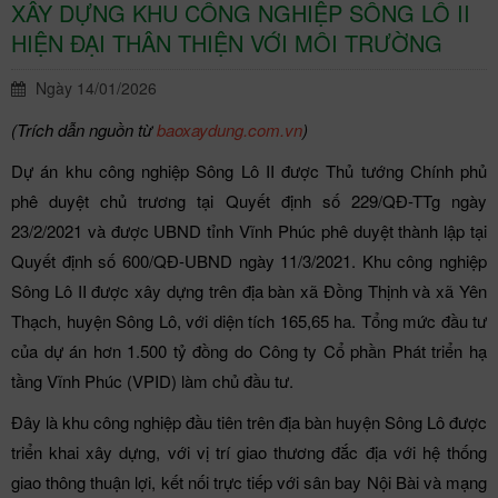
XÂY DỰNG KHU CÔNG NGHIỆP SÔNG LÔ II
HIỆN ĐẠI THÂN THIỆN VỚI MÔI TRƯỜNG
Ngày 14/01/2026
(Trích dẫn nguồn từ
baoxaydung.com.vn
)
Dự án khu công nghiệp Sông Lô II được Thủ tướng Chính phủ
phê duyệt chủ trương tại Quyết định số 229/QĐ-TTg ngày
23/2/2021 và được UBND tỉnh Vĩnh Phúc phê duyệt thành lập tại
Quyết định số 600/QĐ-UBND ngày 11/3/2021. Khu công nghiệp
Sông Lô II được xây dựng trên địa bàn xã Đồng Thịnh và xã Yên
Thạch, huyện Sông Lô, với diện tích 165,65 ha. Tổng mức đầu tư
của dự án hơn 1.500 tỷ đồng do Công ty Cổ phần Phát triển hạ
tầng Vĩnh Phúc (VPID) làm chủ đầu tư.
Đây là khu công nghiệp đầu tiên trên địa bàn huyện Sông Lô được
triển khai xây dựng, với vị trí giao thương đắc địa với hệ thống
giao thông thuận lợi, kết nối trực tiếp với sân bay Nội Bài và mạng