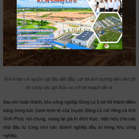
Khó khăn về nguồn vật liệu đất đắp, cát đã ảnh hưởng đến tiến độ
thi công các gói thầu so với kế hoạch đề ra.
Sau khi hoàn thành, khu công nghiệp Sông Lô II sẽ trở thành điểm
sáng trong bức tranh kinh tế của huyện Sông Lô nói riêng và tỉnh
Vĩnh Phúc nói chung, mang lại giá trị đích thực, hiện hữu cho các
nhà đầu tư cũng như các doanh nghiệp đầu tư trong khu công
nghiệp.