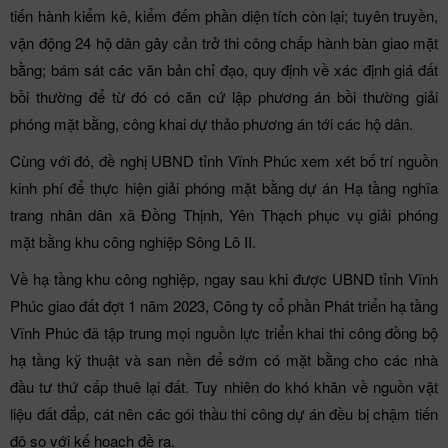
tiến hành kiểm kê, kiểm đếm phần diện tích còn lại; tuyên truyền,
vận động 24 hộ dân gây cản trở thi công chấp hành bàn giao mặt
bằng; bám sát các văn bản chỉ đạo, quy định về xác định giá đất
bồi thường để từ đó có căn cứ lập phương án bồi thường giải
phóng mặt bằng, công khai dự thảo phương án tới các hộ dân.
Cùng với đó, đề nghị UBND tỉnh Vĩnh Phúc xem xét bố trí nguồn
kinh phí để thực hiện giải phóng mặt bằng dự án Hạ tầng nghĩa
trang nhân dân xã Đồng Thịnh, Yên Thạch phục vụ giải phóng
mặt bằng khu công nghiệp Sông Lô II.
Về hạ tầng khu công nghiệp, ngay sau khi được UBND tỉnh Vĩnh
Phúc giao đất đợt 1 năm 2023, Công ty cổ phần Phát triển hạ tầng
Vĩnh Phúc đã tập trung mọi nguồn lực triển khai thi công đồng bộ
hạ tầng kỹ thuật và san nền để sớm có mặt bằng cho các nhà
đầu tư thứ cấp thuê lại đất. Tuy nhiên do khó khăn về nguồn vật
liệu đất đắp, cát nên các gói thầu thi công dự án đều bị chậm tiến
độ so với kế hoạch đề ra.