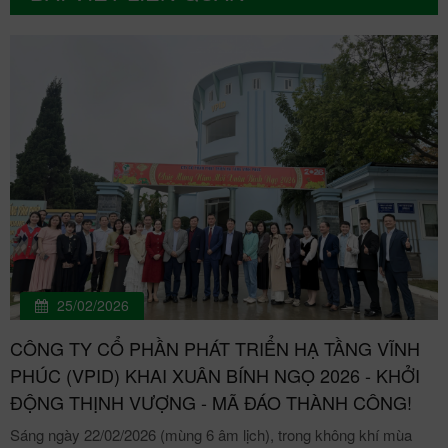
25/02/2026
CÔNG TY CỔ PHẦN PHÁT TRIỂN HẠ TẦNG VĨNH
PHÚC (VPID) KHAI XUÂN BÍNH NGỌ 2026 - KHỞI
ĐỘNG THỊNH VƯỢNG - MÃ ĐÁO THÀNH CÔNG!
Sáng ngày 22/02/2026 (mùng 6 âm lịch), trong không khí mùa