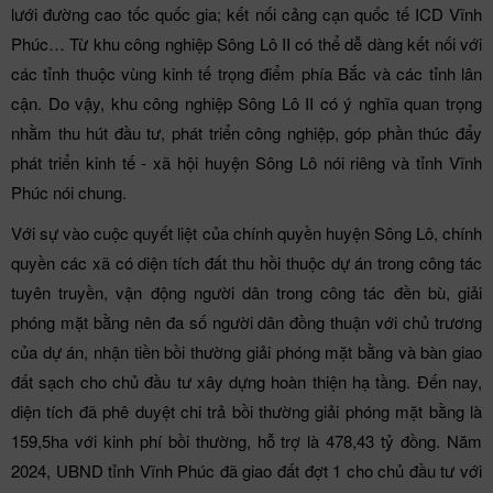
lưới đường cao tốc quốc gia; kết nối cảng cạn quốc tế ICD Vĩnh
Phúc… Từ khu công nghiệp Sông Lô II có thể dễ dàng kết nối với
các tỉnh thuộc vùng kinh tế trọng điểm phía Bắc và các tỉnh lân
cận. Do vậy, khu công nghiệp Sông Lô II có ý nghĩa quan trọng
nhằm thu hút đầu tư, phát triển công nghiệp, góp phần thúc đẩy
phát triển kinh tế - xã hội huyện Sông Lô nói riêng và tỉnh Vĩnh
Phúc nói chung.
Với sự vào cuộc quyết liệt của chính quyền huyện Sông Lô, chính
quyền các xã có diện tích đất thu hồi thuộc dự án trong công tác
tuyên truyền, vận động người dân trong công tác đền bù, giải
phóng mặt bằng nên đa số người dân đồng thuận với chủ trương
của dự án, nhận tiền bồi thường giải phóng mặt bằng và bàn giao
đất sạch cho chủ đầu tư xây dựng hoàn thiện hạ tầng. Đến nay,
diện tích đã phê duyệt chi trả bồi thường giải phóng mặt bằng là
159,5ha với kinh phí bồi thường, hỗ trợ là 478,43 tỷ đồng. Năm
2024, UBND tỉnh Vĩnh Phúc đã giao đất đợt 1 cho chủ đầu tư với