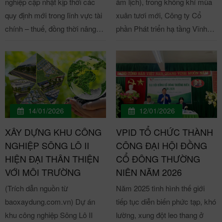
nghiệp cập nhật kịp thời các
âm lịch), trong không khí mùa
quy định mới trong lĩnh vực tài
xuân tươi mới, Công ty Cổ
chính – thuế, đồng thời nâng
phần Phát triển hạ tầng Vĩnh
cao năng lực quản trị rủi ro
Phúc (VPID) trang trọng tổ
trong quá trình hoạt động sản
chức chương trình Khai Xuân
xuất kinh doanh, Ban Quản lý
với chủ đề “Khởi sắc – Bứt phá
Khu Công nghiệp Khai Quang
– Thành công” tại văn phòng
trân trọng tổ chức hội thảo
trụ sở KCN Khai Quang và
chuyên đề: “Điểm mới đáng
KCN Sông Lô II, đánh dấu thời
14/01/2026
12/01/2026
lưu ý tại Thông tư 99/2025/TT-
khắc khởi đầu cho một năm
XÂY DỰNG KHU CÔNG
VPID TỔ CHỨC THÀNH
BTC & Quản trị rủi ro chuẩn bị
đổi mới, tăng tốc và phát triển
NGHIỆP SÔNG LÔ II
CÔNG ĐẠI HỘI ĐỒNG
cho kiểm tra thuế” BQL KCN
bền vững. VPID khai xuân
HIỆN ĐẠI THÂN THIỆN
CỔ ĐÔNG THƯỜNG
Khai Quang tổ chức Hội thảo:
Bính Ngọ 2026 - Khởi động
VỚI MÔI TRƯỜNG
NIÊN NĂM 2026
"Điểm mới đáng lưu ý tại
thịnh vượng, mã đáo thành
(Trích dẫn nguồn từ
Năm 2025 tình hình thế giới
Thông tư 99/2025/TT-BTC &
công! Theo truyền thống mỗi
baoxaydung.com.vn) Dự án
tiếp tục diễn biến phức tạp, khó
Quản trị rủi ro chuẩn bị cho
dịp xuân về, Chủ tịch Hội đồng
khu công nghiệp Sông Lô II
lường, xung đột leo thang ở
kiểm tra thuế” Thông tin
quản trị và Tổng giám đốc