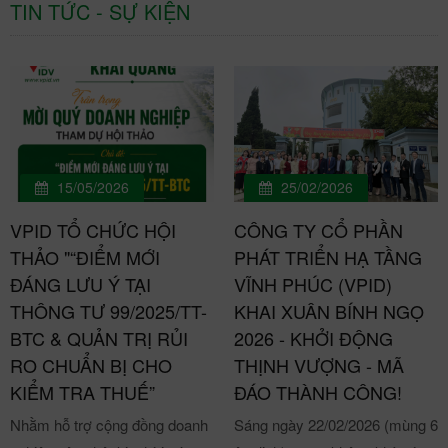
TIN TỨC - SỰ KIỆN
15/05/2026
25/02/2026
VPID TỔ CHỨC HỘI
CÔNG TY CỔ PHẦN
THẢO "“ĐIỂM MỚI
PHÁT TRIỂN HẠ TẦNG
ĐÁNG LƯU Ý TẠI
VĨNH PHÚC (VPID)
THÔNG TƯ 99/2025/TT-
KHAI XUÂN BÍNH NGỌ
BTC & QUẢN TRỊ RỦI
2026 - KHỞI ĐỘNG
RO CHUẨN BỊ CHO
THỊNH VƯỢNG - MÃ
KIỂM TRA THUẾ”
ĐÁO THÀNH CÔNG!
Nhằm hỗ trợ cộng đồng doanh
Sáng ngày 22/02/2026 (mùng 6