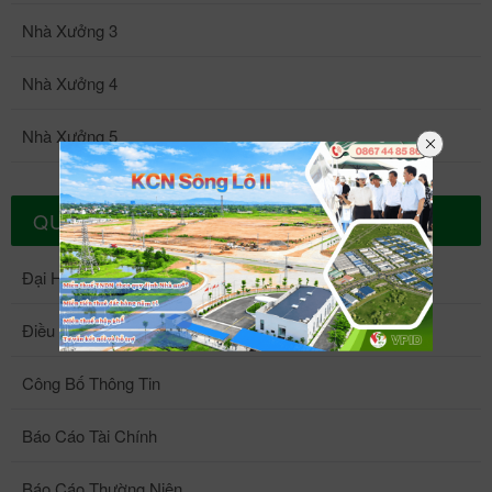
Nhà Xưởng 3
Nhà Xưởng 4
Nhà Xưởng 5
QUAN HỆ CỔ ĐÔNG
Đại Hội Đồng Cổ Đông
Điều Lệ Công Ty
Công Bố Thông Tin
Báo Cáo Tài Chính
Báo Cáo Thường Niên