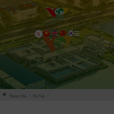
Trang Chủ
|
Tin Tức
|
Thông Tin Môi Trường KCN Sông Lô II