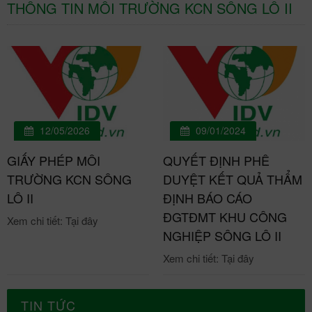
THÔNG TIN MÔI TRƯỜNG KCN SÔNG LÔ II
12/05/2026
09/01/2024
GIẤY PHÉP MÔI
QUYẾT ĐỊNH PHÊ
TRƯỜNG KCN SÔNG
DUYỆT KẾT QUẢ THẨM
LÔ II
ĐỊNH BÁO CÁO
ĐGTĐMT KHU CÔNG
Xem chi tiết: Tại đây
NGHIỆP SÔNG LÔ II
Xem chi tiết: Tại đây
TIN TỨC