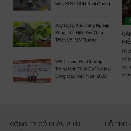
Vĩnh
Máy XLNT KCN Khai Quang
theo hướng 
bóng
Công
đích
Ngày
dục 
Xây Dựng Khu Công Nghiệp
Sơn 
mở r
Sông Lô II Hiện Đại Thân
CÁN
An n
Thiện Với Môi Trường
các đơn vị. Dưới đây là m
HIẾ
đạo 
VPID
Ngoà
lãnh
cầu 
động
nghiệp Châu Sơn.
VPID Tham Gia Chương
kinh tế
gia 
Trình Hành Trình Đỏ "Kết Nối
tại 
KCN 
chức đ
Dòng Máu Việt" Năm 2023
trao
trận thi đấu Các cầu thủ 
thốn
40 t
các 
bàn,
tham
công t
BCĐ 
Anh 
tinh
(đứng thứ nh
tương ái. Các cán bộ nhân viên V
CÔNG TY CỔ PHẦN PHÁT
HỖ TRỢ 
mạnh
đỏ Đây là một hoạt động ý nghĩa, đậm tính nhân văn, đã trở thành