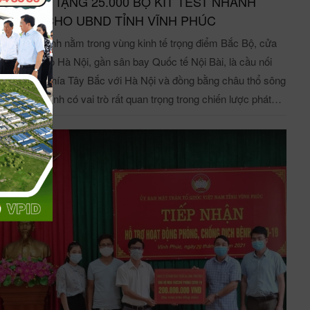
ID TRAO TẶNG 25.000 BỘ KIT TEST NHANH
 nhiều hoạt động thiết thực, góp phần thúc đẩy công tác vận
VID-19 CHO UBND TỈNH VĨNH PHÚC
g hiến máu, khắc phục tình trạng thiếu máu tại các cơ sở y tế.
h Phúc là tỉnh nằm trong vùng kinh tế trọng điểm Bắc Bộ, cửa
ài các phong trào thi đua, văn hóa, văn nghệ do Công ty phát
 của Thủ đô Hà Nội, gần sân bay Quốc tế Nội Bài, là cầu nối
g, CBCNV Công ty CP phát triển hạ tầng Vĩnh Phúc luôn tham
a các tỉnh phía Tây Bắc với Hà Nội và đồng bằng châu thổ sông
 nhiệt tình các phong trào do các Hội, đoàn tại địa phương tổ
g, do vậy tỉnh có vai trò rất quan trọng trong chiến lược phát
 đặc biệt là phong trào Hiến máu tình nguyện. Đây là một hoạt
ển kinh tế khu vực và quốc gia. Chính vì vậy, việc kiểm soát tốt
g ý nghĩa, đậm tính nhân văn, đã trở thành phong trào lớn của
h bệnh song song với duy trì ổn định, phát triển kinh tế là vô
hội hiện nay và trở thành hoạt động thường niên của VPID. Dưới
an trọng và cấp thiết. Là một trong những doanh nghiệp
 là một số hình ảnh tiêu biểu của các CBNV VPID tham dự
n tiên phong trong công tác phòng dịch Covid-19. với triết lý :"
nh đỏ năm 2023: Hình ảnh CBNV VPID tham gia hiến máu
h doanh gắn liền với trách nhiệm xã hội”, Công ty cổ phần phát
g Hành trình đỏ 2023 tại tỉnh Vĩnh Phúc Hình ảnh CBNV VPID
ển hạ tầng Vĩnh Phúc (VPID) xác định được vai trò và nhiệm vụ
m gia hiến máu trong Hành trình đỏ 2023 tại tỉnh Vĩnh Phúc
 mình với cộng đồng và xã hội trước đại dịch. Qua đó, sẵn
ng nghĩa cử từ trái tim rất đáng trân trọng của CBNV VPID
g đầu tư ngân sách để thực hiện trách nghiệm xã hội, đồng
m gia hiến máu, hi vọng thông qua chương trình Hành trình đỏ
h cùng tỉnh Vĩnh Phúc thực hiện hiệu quả “mục tiêu kép”.
 nay, càng ngày sẽ có thêm nhiều CBCNV Công ty tự nguyện
ng ứng lời kêu gọi ủng hộ của Ban Chỉ đạo Phòng chống dịch
n máu nhân đạo và vận động mọi người xung quanh để chung
h COVID-19 tỉnh Vĩnh Phúc, sáng ngày 10/12/2021, tại Văn
 giúp người bệnh thoát khỏi hiểm nghèo, giúp ngành y tế bớt đi