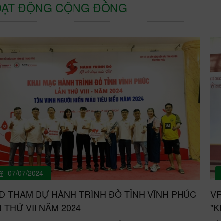
ẠT ĐỘNG CỘNG ĐỒNG
07/07/2024
ID THAM DỰ HÀNH TRÌNH ĐỎ TỈNH VĨNH PHÚC
VP
 THỨ VII NĂM 2024
"K