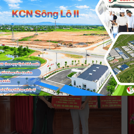
NG TY CỔ PHẦN PHÁT TRIỂN HẠ TẦNG VĨNH
VP
V Công ty CP phát triển hạ tầng Vĩnh Phúc luôn tham gia
với
ÚC THAM DỰ GIẢI BÓNG ĐÁ TIM CUP
CO
t tình các phong trào do các Hội, đoàn tại địa phương tổ chức
độn
 mừng kỷ niệm 77 năm ngày thành lập ngành kế hoạch và
Vĩn
ệt là phong trào Hiến máu tình nguyện. Hình ảnh một số
Ngo
tư (31/12/1975 - 31/12/2022), chiều ngày 5/11 vừa qua, tại sân
ngõ
ID tham gia hiến máu Hình ảnh một số CBNV VPID
độn
 Tam Gia (Hồ Sơn, Tam Đảo, Vĩnh Phúc), Công đoàn Vụ quản
giữ
áu Đây là một hoạt động ý nghĩa, đậm tính nhân
gia
ác khu kinh tế phối hợp cùng với Công đoàn Ban quản lý các
Hồn
 đã trở thành phong trào lớn của xã hội hiện nay và trở thành
chức
công nghiệp tỉnh Vĩnh Phúc và Công đoàn Công ty cổ phần
tri
g thường niên của VPID. Bài: Đỗ Giáp - Ảnh: Công đoàn
độn
 triển hạ tầng Vĩnh Phúc (VPID) tổ chức giải bóng đá nam
dịc
D
xã 
i) tranh cúp tam hùng TIM CUP. Các đội bóng tham dự giải
cùng qu
đây
 giao hữu nam (sân bóng 7 người) Giải đấu có 3 đội bóng
luô
Hành trì
 dự gồm đội Vụ quản lý các khu kinh tế, đội Ban quản lý các
kin
tron
công nghiệp tỉnh Vĩnh Phúc và đội bóng Công ty cổ phần phát
tri
tha
n hạ tầng Vĩnh Phúc. Các đội bóng thi đấu vòng tròn tính điểm
của
Nhữ
a đội giải nhất, nhì và ba. Các cầu thủ thi đấu với tinh thần
sàn
tha
thượng, sôi nổi, cống hiến cho khán giả nhiều pha bóng gây
hàn
năm
i bóng đã cống hiến cho khán giả trên sân
Hưở
hiế
g pha bóng gây cấn, đẹp mắt và hơn hết là một tinh thần thi
bện
tay