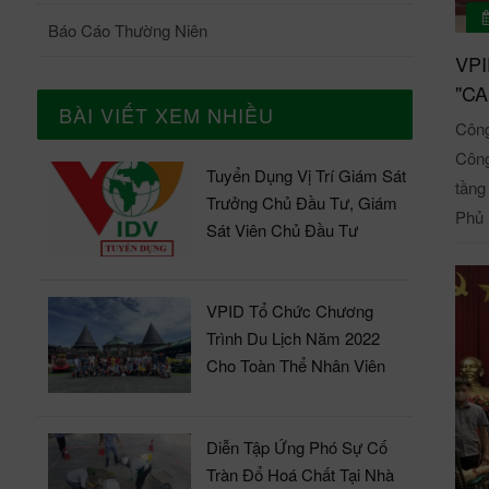
đấu 
Báo Cáo Thường Niên
sự n
VP
đội m
"CA
thủ 
BÀI VIẾT XEM NHIỀU
Công
thắng mở tỉ số Sau 3
Công
tròn
Tuyển Dụng Vị Trí Giám Sát
tầng
Phúc
Trưởng Chủ Đầu Tư, Giám
Phủ 
thứ 
Sát Viên Chủ Đầu Tư
nghi
thứ 
nước
Ban 
nghì
VPID Tổ Chức Chương
đã t
thuận
Trình Du Lịch Năm 2022
trấn Tam Đảo. Ông 
nguy
Cho Toàn Thể Nhân Viên
tỉnh
Trướ
Vụ t
UBND
cup cho c
Diễn Tập Ứng Phó Sự Cố
quan
Ông 
Tràn Đổ Hoá Chất Tại Nhà
gia 