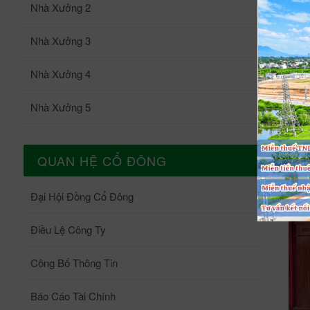
CÔ
Nhà Xưởng 2
CBCN
PH
nhiệ
Nhà Xưởng 3
Chào
đặc bi
đầu 
CBNV VP
Nhà Xưởng 4
bóng
tham gia hiến m
lý c
văn,
Nhà Xưởng 5
khu 
hoạt độn
phát
VPI
(7 ngườ
QUAN HỆ CỔ ĐÔNG
bóng đá
tham
Đại Hội Đồng Cổ Đông
khu 
triể
Điều Lệ Công Ty
và chọn r
Công Bố Thông Tin
cao 
cấn, đẹp mắt Cả ba độ
Báo Cáo Tài Chính
nhữn