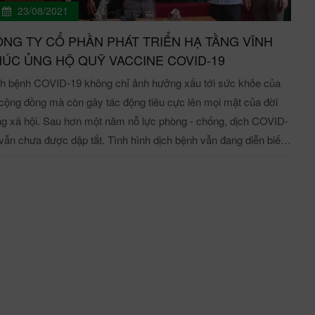
23/08/2021
ng UBND tỉnh Vĩnh Phúc, Công ty Cổ phần Phát triển hạ tầng
hó khăn về máu phục vụ điều trị. Bài: Đỗ Giáp - Ảnh: Công
h Phúc đã trao tặng 25.000 bộ Kit xét nghiệm nhanh Covid-19
đoàn VPID.
NG TY CỔ PHẦN PHÁT TRIỂN HẠ TẦNG VĨNH
 giá 1.500.000.000 đồng nhằm phục vụ công tác phòng, chống
ÚC ỦNG HỘ QUỸ VACCINE COVID-19
nh trên địa bàn tỉnh. Ông Phạm Trung Kiên (thứ 3 từ trái
h bệnh COVID-19 không chỉ ảnh hưởng xấu tới sức khỏe của
g) - TGĐ Công ty cổ phần phát triển hạ tầng Vĩnh Phúc trao
cộng đồng mà còn gây tác động tiêu cực lên mọi mặt của đời
g 25.000 bộ kit test nhanh Covid-19 cho đại diện UBND Tỉnh
g xã hội. Sau hơn một năm nỗ lực phòng - chống, dịch COVID-
 Phạm Trung Kiên – Tổng Giám đốc Công ty cổ phần phát
vẫn chưa được dập tắt. Tình hình dịch bệnh vẫn đang diễn biến
ển hạ tầng Vĩnh Phúc cho biết: “Thời gian qua, tình hình dịch
y một phức tạp đặc biệt tại các tỉnh khu vực phía Nam. Với
h diễn biến phức tạp đã phần nào gây ảnh hưởng đến hoạt
c trạng đó, tiêm vaccine là biện pháp quan trọng hàng đầu giúp
g sản xuất, đầu tư của cả nước nói chung và tỉnh Vĩnh
soát và ngăn chặn COVID-19. Hình ảnh tiêm vaccine
c nói riêng. Nhờ những quyết sách của Đảng, Chính phủ, sự
9 - Nguồn: VGP Hưởng ứng lời kêu gọi của Ủy ban
 đạo sát sao từ Ban Lãnh đạo tỉnh, dịch bệnh cơ bản đã được
Q Việt Nam về việc tham gia ủng hộ công tác phòng, chống
m soát và từng bước đưa các hoạt động sản xuất, kinh doanh
ID-19. Ngày 28/07/2021, Công ty cổ phần phát triển hạ tầng
 lại trạng thái bình thường mới nhằm phục hồi nền kinh tế. Là
h Phúc đã gặp và trao số tiền 200.000.000 VNĐ cho Ủy ban
 trong những doanh nghiệp đang hoạt động đầu tư tại địa bàn
Q tỉnh Vĩnh Phúc để ủng hộ quỹ Vắc xin phòng Covid-19. Đây
h, VPID mong muốn được đồng hành, đóng góp một phần nhỏ
tấm lòng và sự chia sẻ trách nhiệm của Công ty với cộng đồng