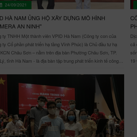
24/09/2021
cao thượng của bộ môn thể thao vua. Các cầu thủ đã cho thấy
phò
các k
ỗ lực của bản thân để mang về những bàn thắng mở tỉ số giúp
Vĩn
ID HÀ NAM ỦNG HỘ XÂY DỰNG MÔ HÌNH
CÔ
ình có cơ hội giành trọn 3 điểm trong mỗi trận đấu. Các cầu
trị
MERA AN NINH"
PH
đã cho thấy sự nỗ lực của bản thân để mang về những bàn
dịch bệ
 ty TNHH Một thành viên VPID Hà Nam (Công ty con của
Dịc
 trận đấu cân tài cân sức theo thể thức vòng
san
 ty Cổ phần phát triển hạ tầng Vĩnh Phúc) là Chủ đầu tư hạ
cả 
 tính điểm, đội bóng Công ty cổ phần phát triển hạ tầng Vĩnh
tặn
 KCN Châu Sơn – nằm trên địa bàn Phường Châu Sơn, TP.
sốn
 (FC VPID) đã giành được 6 điểm đứng thứ nhất, xếp ở vị trí
Ông
Lý, tỉnh Hà Nam - là địa bàn tập trung phát triển kinh tế công
19 
2 là đội bóng Ban quản lý các KCN tỉnh Vĩnh Phúc và ở vị trí
tri
ệp của TP. Phủ Lý nơi có nhiều doanh nghiệp trong nước và
ngà
3 là đội bóng Vụ quản lý các khu kinh tế. Ngay sau trận đấu,
bện
 ngoài hoạt động sản xuất, kinh doanh, thu hút hàng trăm
thự
lãnh đạo cùng toàn thể đoàn các vận động viên của cả ba đội
độn
n lao động trong và ngoài tỉnh đến làm việc. Đây là điều kiện
kiểm 
ham dự đêm tổng kết trao giải tại khách sạn Camellia - thị
Phú
 lợi để phát triển kinh tế - xã hội, song cũng tiềm ẩn nhiều
COVID-1
Nguyễn Xuân Phương - Trưởng BQL các KCN
chỉ
 cơ về an ninh trật tự do các đối tượng lợi dụng hoạt động.
MTT
 Vĩnh Phúc (đầu tiên bên trái) và Ông Trần Quốc Trung - Phó
kiể
c tình hình trên, Công an tỉnh Hà Nam, UBND TP.Phủ Lý,
COV
rưởng Vụ quản lý các Khu kinh tế (đầu tiên từ phải qua) trao
trở
 phường Châu Sơn tích cực tuyên truyền, vận động cơ
Vĩn
ác đội đạt giải nhất & nhì. Phát biểu trong đêm trao giải,
một
, doanh nghiệp, trường học, hộ dân lắp đặt camera tại trụ sở,
MTT
Nguyễn Xuân Phương, Trưởng Ban quản lý các KCN tỉnh
tỉn
đình, đồng thời ủng hộ kinh phí xây dựng hệ thống giám sát
là 