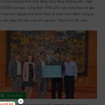
 trong chương trình hoạt động cộng đồng thường niên, ngày
07/2023 vừa qua, Công đoàn VPID phối hợp cùng Ban chỉ đạo
n máu tình nguyện tỉnh Vĩnh Phúc tổ chức cho CBNV Công ty
m gia ngày hội hiến máu tình nguyện "Hành trình đỏ" năm
3 với tinh thần tự nguyện, tôn vinh vẻ đẹp của truyền thống
 tương ái. Quan tâm tham dự chương trình có các đồng
: Lê Duy Thành, Phó Bí thư Tỉnh uỷ, Chủ tịch UBND tỉnh Vĩnh
c; đồng chí Vũ Việt Văn, Ủy viên Ban Thường vụ Tỉnh ủy, Phó
 tịch Thường trực UBND tỉnh, Trưởng Ban Chỉ đạo Vận động
N tỉnh. Về phía Trung ương có đồng chí Vũ Thanh Lưu, Phó
 tịch Trung ương Hội Chữ thập đỏ Việt Nam; đồng chí Lê Lâm,
 Viện trưởng Viện Huyết học và Truyền máu Trung ương, Phó
g Ban Tổ chức Hành trình đỏ 2023. Chủ tịch UBND tỉnh Vĩnh
c Lê Duy Thành tham gia hiến máu tại lễ khai mạc Hành trình
Phúc lần thứ VII. Phát biểu tại lễ khai mạc, Phó Chủ tịch
15/12/2021
ờng trực UBND tỉnh Vĩnh Phúc Vũ Việt Văn khẳng định, những
 qua, Hành trình đỏ đã trở thành chiến dịch truyền thông lớn