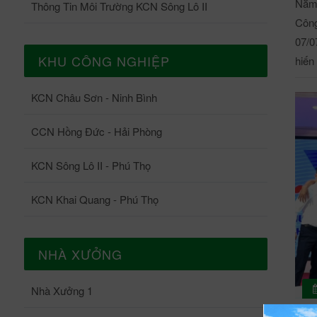
Nằm 
Thông Tin Môi Trường KCN Sông Lô II
Công
07/0
KHU CÔNG NGHIỆP
hiến
tham
KCN Châu Sơn - Ninh Bình
2024
tương thân tươ
CCN Hồng Đức - Hải Phòng
Phúc lần th
tỉnh
KCN Sông Lô II - Phú Thọ
công
phát
KCN Khai Quang - Phú Thọ
Đồng
dân 
cực 
NHÀ XƯỞNG
phục 
tham 
Nhà Xưởng 1
các 