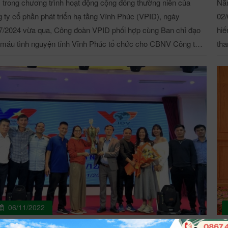
trong chương trình hoạt động cộng đồng thường niên của
Nằm
 ty cổ phần phát triển hạ tầng Vĩnh Phúc (VPID), ngày
02/
7/2024 vừa qua, Công đoàn VPID phối hợp cùng Ban chỉ đạo
hiế
 máu tình nguyện tỉnh Vĩnh Phúc tổ chức cho CBNV Công ty
tha
 gia ngày hội hiến máu tình nguyện "Hành trình đỏ" năm
202
 với tinh thần tự nguyện, tôn vinh vẻ đẹp của truyền thống
tương thân
ng ái. CBNV VPID tham dự Hành trình đỏ tỉnh Vĩnh
chí
ứ VII năm 2024 Tại sự kiện, Chủ tịch Hội chữ Thập đỏ
Phú
 Vĩnh Phúc, ông Trần Phú Phương đã kêu gọi toàn thể cán bộ
Chủ
 chức, viên chức, lực lượng vũ trang, người lao động tiếp tục
HMT
 huy tinh thần nhân ái, tích cực tham gia hiến máu tình nguyện.
Chủ
 thời, tuyên truyền góp phần nâng cao nhận thức của người
Phó
về nghĩa cử hiến máu cứu người, từ đó khuyến khích họ tích
trưởn
tham gia phong trào hiến máu tình nguyện, góp phần khắc
Phú
tình trạng khan hiếm máu tại các bệnh viện CBNV VPID
đỏ Vĩnh 
06/11/2022
dự Hành trình đỏ tỉnh Vĩnh Phúc lần thứ VII năm 2024 Ngoài
Thư
phong trào thi đua, văn hóa, văn nghệ do Công ty phát động,
năm