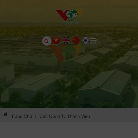
Trang Chủ
|
Các Công Ty Thành Viên