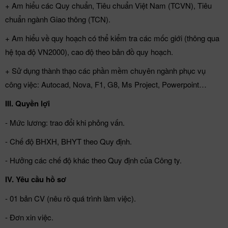
+ Am hiểu các Quy chuẩn, Tiêu chuẩn Việt Nam (TCVN), Tiêu
chuẩn ngành Giao thông (TCN).
+ Am hiểu về quy hoạch có thể kiểm tra các mốc giới (thông qua
hệ tọa độ VN2000), cao độ theo bản đồ quy hoạch.
+ Sử dụng thành thạo các phần mềm chuyên ngành phục vụ
công việc: Autocad, Nova, F1, G8, Ms Project, Powerpoint…
III. Quyền lợi
- Mức lương: trao đổi khi phỏng vấn.
- Chế độ BHXH, BHYT theo Quy định.
- Hưởng các chế độ khác theo Quy định của Công ty.
IV. Yêu cầu hồ sơ
- 01 bản CV (nêu rõ quá trình làm việc).
- Đơn xin việc.