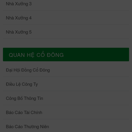
31/7/2026. II. Điều kiện tuyển dụng Ứng viên được xem xét
Nhà Xưởng 3
tuyển dụng khi đáp ứng đầy đủ các tiêu chuẩn về trình độ chuyên
môn, kinh nghiệm, kỹ năng và các yêu cầu nêu trên
Nhà Xưởng 4
Nhà Xưởng 5
QUAN HỆ CỔ ĐÔNG
Đại Hội Đồng Cổ Đông
Điều Lệ Công Ty
Công Bố Thông Tin
Báo Cáo Tài Chính
Báo Cáo Thường Niên