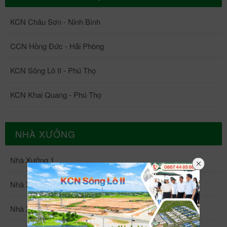
KCN Châu Sơn - Ninh Bình
CCN Hồng Đức - Hải Phòng
KCN Sông Lô II - Phú Thọ
KCN Khai Quang - Phú Thọ
NHÀ XƯỞNG
Nhà Xưởng 1
Nhà Xưởng 2
Nhà Xưởng 3