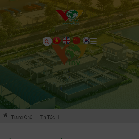
Trang Chủ
|
Tin Tức
|
Thông Tin Môi Trường KCN Châu Sơn