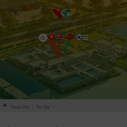
Trang Chủ
|
Tin Tức
|
Thông Tin Môi Trường KCN Châu Sơn