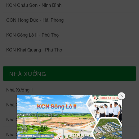
KCN Châu Sơn - Ninh Bình
CCN Hồng Đức - Hải Phòng
KCN Sông Lô II - Phú Thọ
KCN Khai Quang - Phú Thọ
NHÀ XƯỞNG
Nhà Xưởng 1
Nhà Xưởng 2
Nhà Xưởng 3
Nhà Xưởng 4