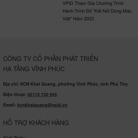
Xây Dựng Khu Công Nghiệp Sông
Lô II Hiện Đại Thân Thiện Với Môi
Trường
VPID Tham Gia Chương Trình
Hành Trình Đỏ "Kết Nối Dòng Máu
Việt" Năm 2023
CÔNG TY CỔ PHẦN PHÁT TRIỂN
HẠ TẦNG VĨNH PHÚC
Địa chỉ: KCN Khai Quang, phường Vĩnh Phúc, tỉnh Phú Thọ
Điện thoại:
02113 720 945