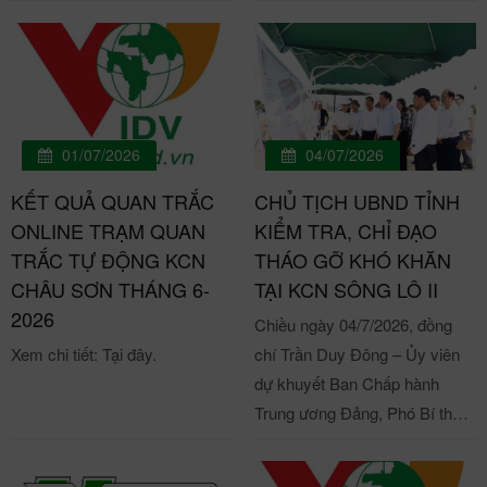
Địa điểm làm việc: KCN Khai
Quang, phường Vĩnh Phúc,
tỉnh Phú Thọ và các dự án do
Công ty làm chủ đầu tư. I. MÔ
TẢ CÔNG VIỆC – Tìm kiếm,
tiếp cận và phát triển khách
01/07/2026
04/07/2026
hàng là các doanh nghiệp
KẾT QUẢ QUAN TRẮC
CHỦ TỊCH UBND TỈNH
Trung Quốc có nhu cầu đầu tư
ONLINE TRẠM QUAN
KIỂM TRA, CHỈ ĐẠO
tại Việt Nam. – Tư vấn, giới
TRẮC TỰ ĐỘNG KCN
THÁO GỠ KHÓ KHĂN
thiệu các khu công nghiệp, quỹ
CHÂU SƠN THÁNG 6-
TẠI KCN SÔNG LÔ II
đất, hạ tầng, giá thuê và chính
2026
Chiều ngày 04/7/2026, đồng
sách hỗ trợ đầu tư của Công
Xem chi tiết: Tại đây.
chí Trần Duy Đông – Ủy viên
ty. – Chuẩn bị nội dung, tài liệu
dự khuyết Ban Chấp hành
giới thiệu dự án bằng tiếng Việt
Trung ương Đảng, Phó Bí thư
và tiếng Trung; phối hợp triển
Tỉnh ủy, Chủ tịch UBND tỉnh
khai các hoạt động marketing,
Phú Thọ cùng đoàn công tác
truyền thông và xúc tiến đầu