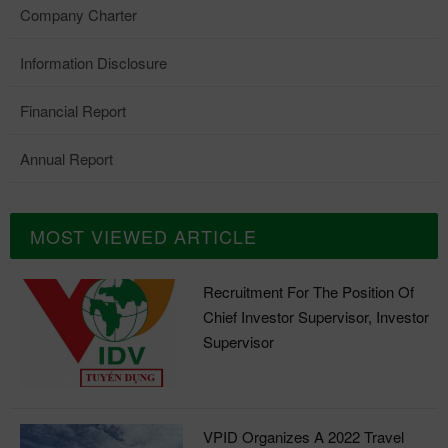
bảo đảm ANTT tại địa phương
Ban tổ chức Các cầu thủ FC
thực hiện một cách an toàn,
Company Charter
giúp người dân yên tâm sinh
VPID (áo đỏ) và các cầu thủ
hiệu quả nhất.
Information Disclosure
sống, phát triển kinh tế - xã
đội Vụ quản lý các Khu kinh tế
hội./. Bài: Admin - Ảnh: VPID
(bộ màu xanh) trước trận thi
Financial Report
Hà Nam
đấu Các cầu thủ đội BQL các
KCN tỉnh Vĩnh Phúc (áo xanh
Bài: Đỗ Giáp -
Annual Report
bên trái) và FC VPID (áo đỏ)
Ảnh: VPID
trước trận thi đấu Các cầu thủ
chụp ảnh lưu niệm cùng Ban
MOST VIEWED ARTICLE
lãnh đạo và khán giả tới cổ vũ
thi đấu Bài & ảnh: Đỗ Giáp
Recruitment For The Position Of
Chief Investor Supervisor, Investor
Supervisor
VPID Organizes A 2022 Travel