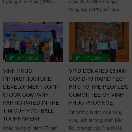
hạ tầng Vĩnh Phúc (VPID),
ngày 02/07/2023 vừa qua,
ngày 07/07/2024 vừa qua,
Công đoàn VPID phối hợp
Công đoàn VPID phối hợp
cùng Ban chỉ đạo hiến máu
cùng Ban chỉ đạo hiến máu
tình nguyện tỉnh Vĩnh Phúc tổ
tình nguyện tỉnh Vĩnh Phúc tổ
chức cho CBNV Công ty tham
chức cho CBNV Công ty tham
gia ngày hội hiến máu tình
gia ngày hội hiến máu tình
nguyện "Hành trình đỏ" năm
nguyện "Hành trình đỏ" năm
2023 với tinh thần tự nguyện,
06/11/2022
15/12/2021
2024 với tinh thần tự nguyện,
tôn vinh vẻ đẹp của truyền
VINH PHUC
VPID DONATED 25,000
tôn vinh vẻ đẹp của truyền
thống tương thân tương ái.
INFRASTRUCTURE
COVID-19 RAPID TEST
thống tương thân tương ái.
Quan tâm tham dự chương
DEVELOPMENT JOINT
KITS TO THE PEOPLE'S
CBNV VPID tham dự Hành
trình có các đồng chí: Lê Duy
STOCK COMPANY
COMMITTEE OF VINH
trình đỏ tỉnh Vĩnh Phúc lần thứ
Thành, Phó Bí thư Tỉnh uỷ,
PARTICIPATED IN THE
PHUC PROVINCE
VII năm 2024 Tại sự kiện, Chủ
Chủ tịch UBND tỉnh Vĩnh
TIM CUP FOOTBALL
Vĩnh Phúc là tỉnh nằm trong
tịch Hội chữ Thập đỏ tỉnh Vĩnh
Phúc; đồng chí Vũ Việt Văn,
TOURNAMENT
vùng kinh tế trọng điểm Bắc
Phúc, ông Trần Phú Phương
Ủy viên Ban Thường vụ Tỉnh
Chào mừng kỷ niệm 77 năm
Bộ, cửa ngõ của Thủ đô Hà
đã kêu gọi toàn thể cán bộ
ủy, Phó Chủ tịch Thường trực