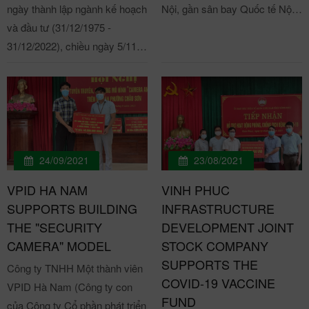
ngày thành lập ngành kế hoạch
Nội, gần sân bay Quốc tế Nội
công chức, viên chức, lực
UBND tỉnh, Trưởng Ban Chỉ
và đầu tư (31/12/1975 -
Bài, là cầu nối giữa các tỉnh
lượng vũ trang, người lao động
đạo Vận động HMTN tỉnh. Về
31/12/2022), chiều ngày 5/11
phía Tây Bắc với Hà Nội và
tiếp tục phát huy tinh thần nhân
phía Trung ương có đồng chí
vừa qua, tại sân bóng Tam Gia
đồng bằng châu thổ sông
ái, tích cực tham gia hiến máu
Vũ Thanh Lưu, Phó Chủ tịch
(Hồ Sơn, Tam Đảo, Vĩnh
Hồng, do vậy tỉnh có vai trò rất
tình nguyện. Đồng thời, tuyên
Trung ương Hội Chữ thập đỏ
Phúc), Công đoàn Vụ quản lý
quan trọng trong chiến lược
truyền góp phần nâng cao
Việt Nam; đồng chí Lê Lâm,
các khu kinh tế phối hợp cùng
phát triển kinh tế khu vực và
nhận thức của người dân về
Phó Viện trưởng Viện Huyết
với Công đoàn Ban quản lý các
quốc gia. Chính vì vậy, việc
nghĩa cử hiến máu cứu người,
học và Truyền máu Trung
khu công nghiệp tỉnh Vĩnh
kiểm soát tốt dịch bệnh song
từ đó khuyến khích họ tích cực
ương, Phó trưởng Ban Tổ chức
24/09/2021
23/08/2021
Phúc và Công đoàn Công ty cổ
song với duy trì ổn định, phát
tham gia phong trào hiến máu
Hành trình đỏ 2023. Chủ tịch
VPID HA NAM
VINH PHUC
phần phát triển hạ tầng Vĩnh
triển kinh tế là vô cùng quan
tình nguyện, góp phần khắc
UBND tỉnh Vĩnh Phúc Lê Duy
SUPPORTS BUILDING
INFRASTRUCTURE
Phúc (VPID) tổ chức giải bóng
trọng và cấp thiết. Là một trong
phục tình trạng khan hiếm máu
Thành tham gia hiến máu tại lễ
THE "SECURITY
DEVELOPMENT JOINT
đá nam (7 người) tranh cúp
những doanh nghiệp luôn tiên
tại các bệnh viện CBNV VPID
khai mạc Hành trình đỏ Vĩnh
CAMERA" MODEL
STOCK COMPANY
tam hùng TIM CUP. Các đội
phong trong công tác phòng
tham dự Hành trình đỏ tỉnh
Phúc lần thứ VII. Phát biểu tại
SUPPORTS THE
Công ty TNHH Một thành viên
bóng tham dự giải bóng đá giao
dịch Covid-19. với triết lý :"
Vĩnh Phúc lần thứ VII năm
lễ khai mạc, Phó Chủ tịch
COVID-19 VACCINE
VPID Hà Nam (Công ty con
hữu nam (sân bóng 7 người)
kinh doanh gắn liền với trách
2024 Ngoài các phong trào thi
Thường trực UBND tỉnh Vĩnh
FUND
của Công ty Cổ phần phát triển
Giải đấu có 3 đội bóng tham dự
nhiệm xã hội”, Công ty cổ phần
đua, văn hóa, văn nghệ do
Phúc Vũ Việt Văn khẳng định,