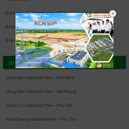
nguyện tỉnh Vĩnh Phúc tổ chức
tuyên truyền có đại diện lãnh
cao đẹp, thể hiện sự chung tay,
ở vị trí thứ 3 là đội bóng Vụ
sản xuất, đầu tư của cả nước
trình Hành trình đỏ năm nay,
với tinh thần tự nguyện, tôn
đạo phòng An ninh kinh tế,
Environmental Information Of Khai Quang Industrial Park
sẻ chia với chính quyền tỉnh và
quản lý các khu kinh tế. Ngay
nói chung và tỉnh Vĩnh
càng ngày sẽ có thêm nhiều
vinh vẻ đẹp của truyền thống
Công an tỉnh; lãnh đạo Công
trách nhiệm với cộng đồng của
sau trận đấu, Ban lãnh đạo
Phúc nói riêng. Nhờ những
CBCNV Công ty tự nguyện
Environmental Information Of Chau Son Industrial Park
tương thân tương ái. Các cán
an TP. Phủ Lý; lãnh đạo Đảng
Công ty cổ phần Phát triển hạ
cùng toàn thể đoàn các vận
quyết sách của Đảng, Chính
hiến máu nhân đạo và vận
bộ nhân viên VPID tham gia
ủy, UBND phường; các đồng
tầng Vĩnh Phúc trong cuộc
động viên của cả ba đội đã
phủ, sự chỉ đạo sát sao từ Ban
động mọi người xung quanh để
Environmental Information Of Song Lo II Industrial Park
ngày hội Hành trình đỏ Đây là
chí tổ trưởng tổ dân phố và
chiến phòng, chống dịch
tham dự đêm tổng kết trao giải
Lãnh đạo tỉnh, dịch bệnh cơ
chung tay giúp người bệnh
một hoạt động ý nghĩa, đậm
lãnh đạo công ty cùng các
Covid-19. Ông Hưng cũng
tại khách sạn Camellia - thị
bản đã được kiểm soát và từng
thoát khỏi hiểm nghèo, giúp
tính nhân văn, đã trở thành
doanh nghiệp trong, ngoài khu
khẳng định nguồn kinh phí ủng
trấn Tam Đảo. Ông Nguyễn
bước đưa các hoạt động sản
ngành y tế bớt đi các khó khăn
INDUSTRIAL PARK
phong trào lớn của xã hội hiện
công nghiệp Châu Sơn. Hưởng
hộ từ các đơn vị, tổ chức, cá
Xuân Phương - Trưởng BQL
xuất, kinh doanh trở lại trạng
về máu phục vụ điều trị. Bài:
nay và trở thành hoạt động
ứng lời kêu gọi của các cấp
nhân và doanh nghiệp sẽ được
các KCN tỉnh Vĩnh Phúc (đầu
thái bình thường mới nhằm
Đỗ Giáp - Ảnh: Công
Chau Son Industrial Park - Ninh Binh
thường niên của VPID. Dưới
chính quyền tại Hội nghị, Công
quản lý, sử dụng đúng mục
tiên bên trái) và Ông Trần
phục hồi nền kinh tế. Là một
đoàn VPID.
đây là một số hình ảnh tiêu
ty TNHH Một thành viên VPID
đích, tiết kiệm và công khai
Quốc Trung - Phó Vụ trưởng
trong những doanh nghiệp
Hong Duc Industrial Park - Hai Phong
biểu: Công tác khám sáng lọc
Hà Nam đã trao tặng UBND
minh bạch nhằm phục vụ công
Vụ quản lý các Khu kinh tế
đang hoạt động đầu tư tại địa
Song Lo II Industrial Park - Phu Tho
trước khi hiến máu Y bác sỹ
phường Châu Sơn 02 màn
tác phòng, chống dịch COVID-
(đầu tiên từ phải qua) trao cup
bàn tỉnh, VPID mong muốn
Bệnh viện huyết học và truyền
hình, 01 đầu thu trị giá 40 triệu
19 đạt hiệu quả cao nhất Trước
cho các đội đạt giải nhất & nhì.
được đồng hành, đóng góp một
Khai Quang Industrial Park - Phu Tho
máu TW thực hiện lấy máu
đồng góp phần trang bị hệ
đó, vào ngày 08/06/2021 tại
Phát biểu trong đêm trao giải,
phần nhỏ vào công tác phòng
Niềm vui khi được đóng góp