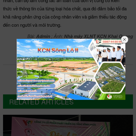
nhân, cán bộ làm công tác an toàn của đơn vị củng cố kiến
thức về thông tin của từng loại hóa chất, qua đó đảm bảo tối đa
khả năng phản ứng của công nhân viên và giảm thiểu tác động
đến con người và môi trường.
Bài:
Admin
; Ảnh:
Nhà máy XLNT KCN Khai Quang
RELATED ARTICLES