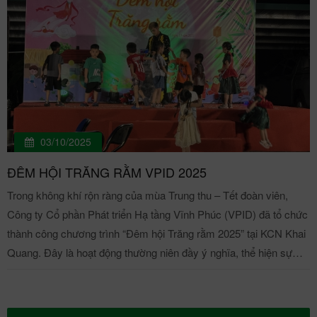
03/10/2025
ĐÊM HỘI TRĂNG RẰM VPID 2025
Trong không khí rộn ràng của mùa Trung thu – Tết đoàn viên,
Công ty Cổ phần Phát triển Hạ tầng Vĩnh Phúc (VPID) đã tổ chức
thành công chương trình “Đêm hội Trăng rằm 2025” tại KCN Khai
Quang. Đây là hoạt động thường niên đầy ý nghĩa, thể hiện sự
quan tâm của Ban lãnh đạo công ty tới đời sống tinh thần của cán
bộ nhân viên và đặc biệt là các cháu thiếu nhi – con em của CNV
trong công ty. Chương trình "Đêm hội trăng rằm VPID 2025" Mở