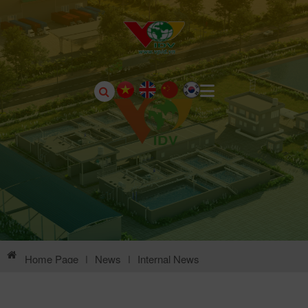
Home Page
|
News
|
Internal News