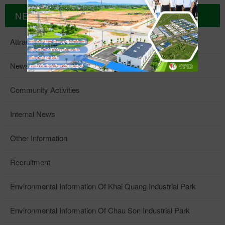
NEWS
Attract Investment
News - Events
Community Activities
Internal News
Other Information
Recruitment
Environmental Information Of Khai Quang Industrial Park
Environmental Information Of Chau Son Industrial Park