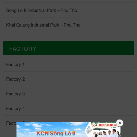
Song Lo II Industrial Park - Phu Tho
Khai Quang Industrial Park - Phu Tho
FACTORY
Factory 1
Factory 2
Factory 3
Factory 4
Factory 5