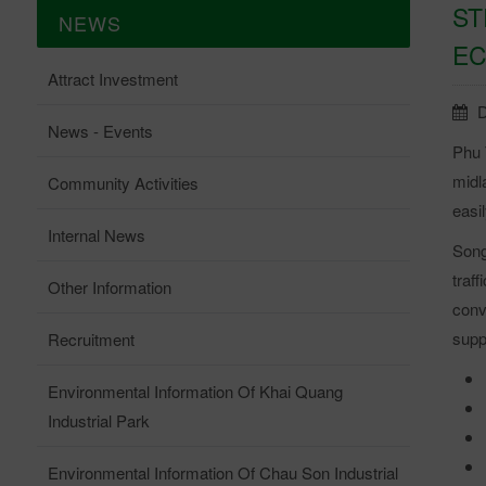
ST
NEWS
EC
Attract Investment
D
News - Events
Phu 
midl
Community Activities
easi
Internal News
Song
traf
Other Information
conv
supp
Recruitment
Environmental Information Of Khai Quang
Industrial Park
Environmental Information Of Chau Son Industrial