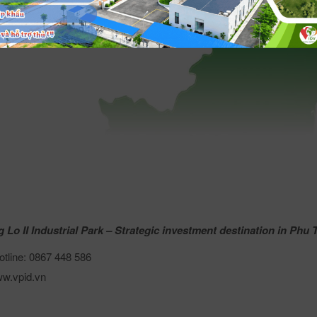
 Lo II Industrial Park – Strategic investment destination in Phu
tline: 0867 448 586
w.vpid.vn