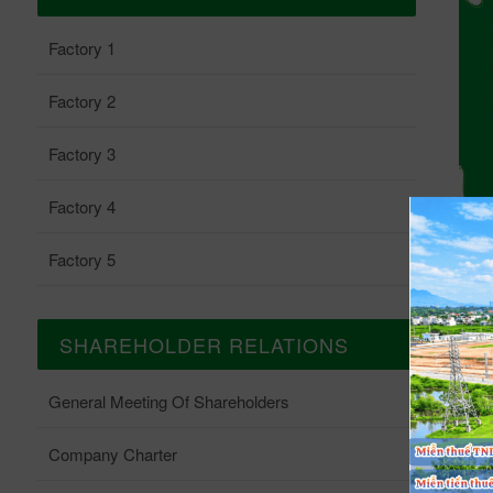
Factory 1
Factory 2
Factory 3
Factory 4
Factory 5
SHAREHOLDER RELATIONS
General Meeting Of Shareholders
Company Charter