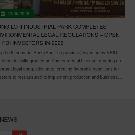
(M
(ACC). The sem
12/05/2026
ne
NG LO II INDUSTRIAL PARK COMPLETES
op
VIRONMENTAL LEGAL REGULATIONS – OPEN
b
 FDI INVESTORS IN 2026
an
eff
g Lo II Industrial Park (Phu Tho province) invested by VPID
Ch
 been officially granted an Environmental License, marking an
Hanoi. Within t
ortant legal completion step, creating favorable conditions for
I
estors to rest assured to implement production and business
pa
s in the industrial park. Environmental license of Song Lo II
pa
 The issuance of the Environmental License not only
in
irms that the technical infrastructure and environmental
In
tection system of Song Lo II Industrial Park (Phu Tho province)
ad
t the requirements of the law, but also demonstrates the
 NEWS
en
mitment to sustainable industrial development, accompanying
I
inesses in the process of investment and operation. Image of