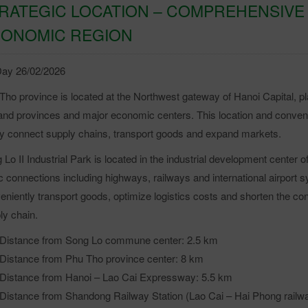
RATEGIC LOCATION – COMPREHENSIV
ONOMIC REGION
ay 26/02/2026
Tho province is located at the Northwest gateway of Hanoi Capital, pl
and provinces and major economic centers. This location and conven
ly connect supply chains, transport goods and expand markets.
 Lo II Industrial Park is located in the industrial development cente
fic connections including highways, railways and international airport 
eniently transport goods, optimize logistics costs and shorten the co
ly chain.
Distance from Song Lo commune center: 2.5 km
Distance from Phu Tho province center: 8 km
Distance from Hanoi – Lao Cai Expressway: 5.5 km
Distance from Shandong Railway Station (Lao Cai – Hai Phong railw