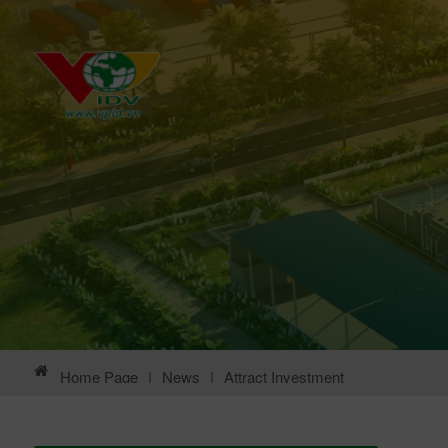
Home Page
|
News
|
Attract Investment