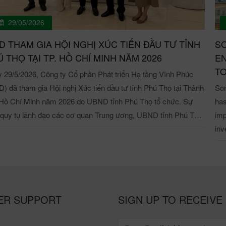
29/05/2026
D THAM GIA HỘI NGHỊ XÚC TIẾN ĐẦU TƯ TỈNH
SO
 THỌ TẠI TP. HỒ CHÍ MINH NĂM 2026
EN
TO
 29/5/2026, Công ty Cổ phần Phát triển Hạ tầng Vĩnh Phúc
D) đã tham gia Hội nghị Xúc tiến đầu tư tỉnh Phú Thọ tại Thành
Son
Hồ Chí Minh năm 2026 do UBND tỉnh Phú Thọ tổ chức. Sự
has
 quy tụ lãnh đạo các cơ quan Trung ương, UBND tỉnh Phú Thọ,
imp
 Thành phố Hồ Chí Minh, Ban quản lý các KCN Phú Thọ,
inv
g tâm xúc tiến đầu tư và hỗ trợ doanh nghiệp tỉnh Phú Thọ
project
 các Sở ban ngành tỉnh Phú Thọ, đông đảo doanh nghiệp, nhà
Industrial Park
tư và tập đoàn lớn trên cả nước tham dự, kết nối và tìm kiếm
aff
c đầu tư. Ngày 29/5/2026, Công ty Cổ phần Phát triển
pro
ầng Vĩnh Phúc (VPID) đã tham gia Hội nghị Xúc tiến đầu tư
mee
ER SUPPORT
SIGN UP TO RECEIVE
Phú Thọ tại Thành phố Hồ Chí Minh năm 2026 Đại diện VPID
com
 dự sự kiện có bà Nguyễn Ngọc Lan – Tổng Giám đốc và bà
bus