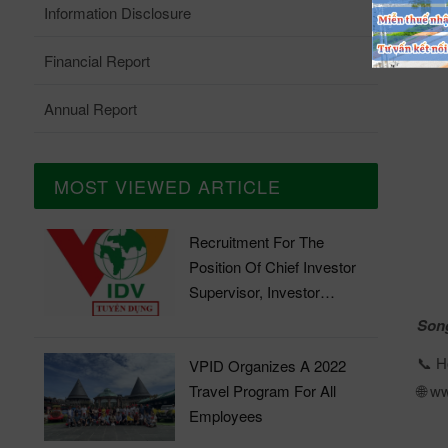
Information Disclosure
Financial Report
Annual Report
MOST VIEWED ARTICLE
Recruitment For The
Position Of Chief Investor
Supervisor, Investor
Supervisor
Song
Ho
📞
VPID Organizes A 2022
ww
Travel Program For All
🌐
Employees