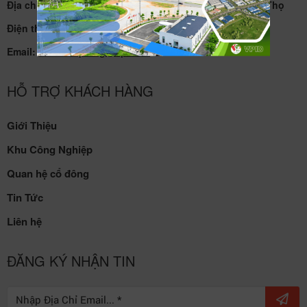
Địa chỉ: KCN Khai Quang, phường Vĩnh Phúc, tỉnh Phú Thọ
Điện thoại:
02113 720 945
Email:
kcnkhaiquang@vpid.vn
HỖ TRỢ KHÁCH HÀNG
Giới Thiệu
Khu Công Nghiệp
Quan hệ cổ đông
Tin Tức
Liên hệ
ĐĂNG KÝ NHẬN TIN