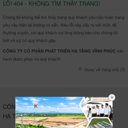
LỖI 404 - KHÔNG TÌM THẤY TRANG!
Chúng tôi không thể tìm thấy trang quý khách yêu cầu hoặc trang
yêu cầu hiện tại không có sẵn. Nếu lỗi này xảy ra với mức độ
thường xuyên, xin quý khách vui lòng thông báo cho chúng tôi
biết về sự cố quý khách gặp.
CÔNG TY CỔ PHẦN PHÁT TRIỂN HẠ TẦNG VĨNH PHÚC
hân
hạnh được phục vụ quý khách!
Quay về trang chủ
(3)
CÔNG TY CỔ PHẦN PHÁT TRIỂN
HẠ TẦNG VĨNH PHÚC