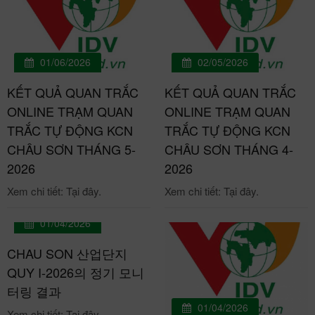
01/06/2026
02/05/2026
KẾT QUẢ QUAN TRẮC
KẾT QUẢ QUAN TRẮC
ONLINE TRẠM QUAN
ONLINE TRẠM QUAN
TRẮC TỰ ĐỘNG KCN
TRẮC TỰ ĐỘNG KCN
CHÂU SƠN THÁNG 5-
CHÂU SƠN THÁNG 4-
2026
2026
Xem chi tiết: Tại đây.
Xem chi tiết: Tại đây.
01/04/2026
CHAU SON 산업단지
QUY I-2026의 정기 모니
터링 결과
01/04/2026
Xem chi tiết: Tại đây.