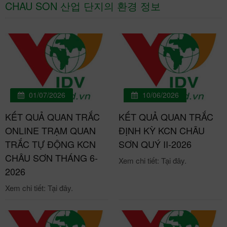
CHAU SON 산업 단지의 환경 정보
01/07/2026
10/06/2026
KẾT QUẢ QUAN TRẮC
KẾT QUẢ QUAN TRẮC
ONLINE TRẠM QUAN
ĐỊNH KỲ KCN CHÂU
TRẮC TỰ ĐỘNG KCN
SƠN QUÝ II-2026
CHÂU SƠN THÁNG 6-
Xem chi tiết: Tại đây.
2026
Xem chi tiết: Tại đây.